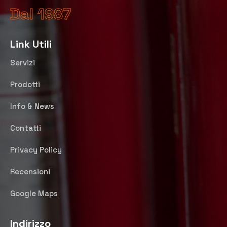
Dal 1987
Link Utili
Servizi
Prodotti
Info & News
Contatti
Privacy Policy
Recensioni
Google Maps
Indirizzo