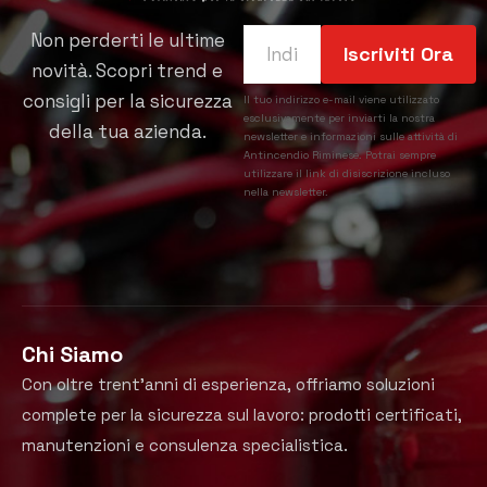
Non perderti le ultime
novità. Scopri trend e
consigli per la sicurezza
Il tuo indirizzo e-mail viene utilizzato
esclusivamente per inviarti la nostra
della tua azienda.
newsletter e informazioni sulle attività di
Antincendio Riminese. Potrai sempre
utilizzare il link di disiscrizione incluso
nella newsletter.
Chi Siamo
Con oltre trent’anni di esperienza, offriamo soluzioni
complete per la sicurezza sul lavoro: prodotti certificati,
manutenzioni e consulenza specialistica.