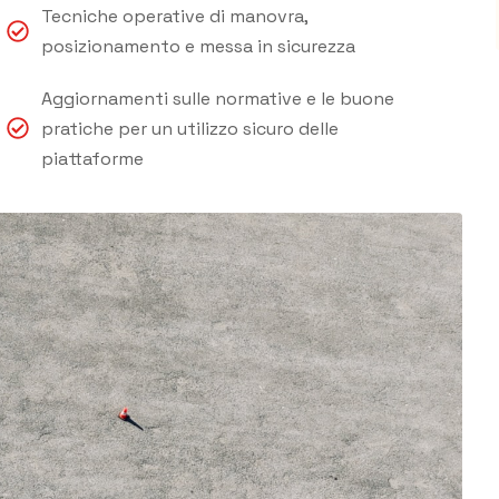
Tecniche operative di manovra,
posizionamento e messa in sicurezza
Aggiornamenti sulle normative e le buone
pratiche per un utilizzo sicuro delle
piattaforme