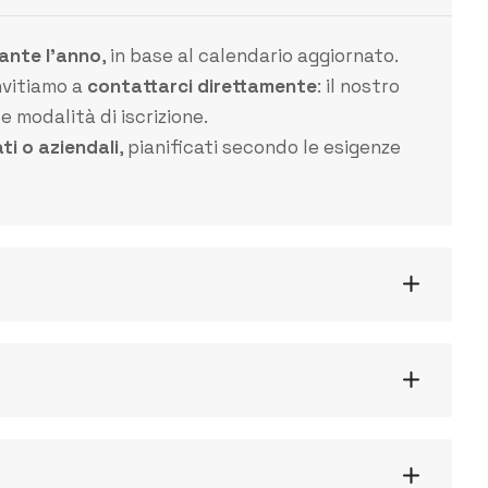
ante l’anno
, in base al calendario aggiornato.
invitiamo a
contattarci direttamente
: il nostro
e modalità di iscrizione.
ti o aziendali
, pianificati secondo le esigenze