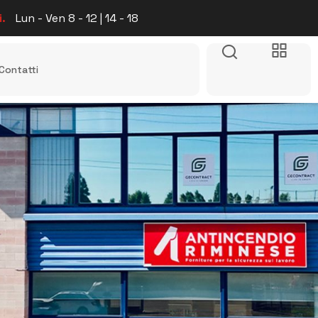
i.
Lun - Ven 8 - 12 | 14 - 18
Contatti