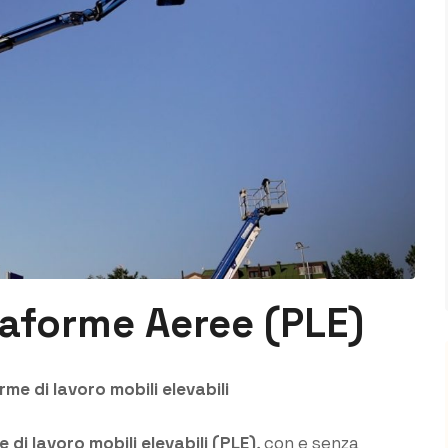
taforme Aeree (PLE)
me di lavoro mobili elevabili
di lavoro mobili elevabili (PLE)
, con e senza