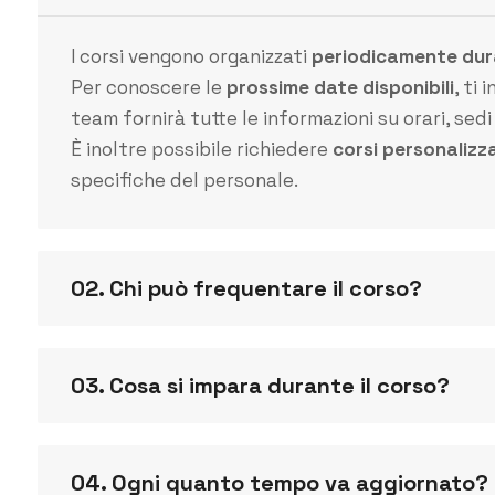
I corsi vengono organizzati
periodicamente dur
Per conoscere le
prossime date disponibili
, ti 
team fornirà tutte le informazioni su orari, sedi 
È inoltre possibile richiedere
corsi personalizza
specifiche del personale.
02. Chi può frequentare il corso?
03. Cosa si impara durante il corso?
04. Ogni quanto tempo va aggiornato?