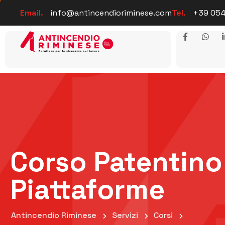
Email.
info@antincendioriminese.com
Tel.
+39 054
Corso Patentino
Piattaforme
Antincendio Riminese
Servizi
Corsi