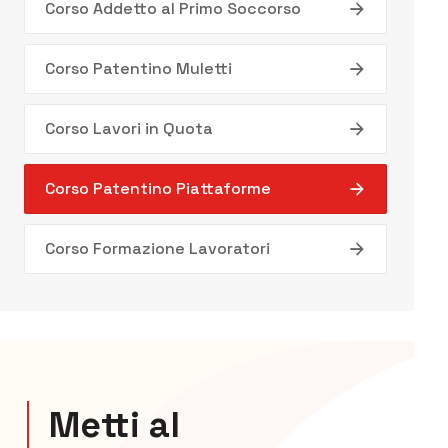
Corso Addetto al Primo Soccorso
Corso Patentino Muletti
Corso Lavori in Quota
Corso Patentino Piattaforme
Corso Formazione Lavoratori
Metti al